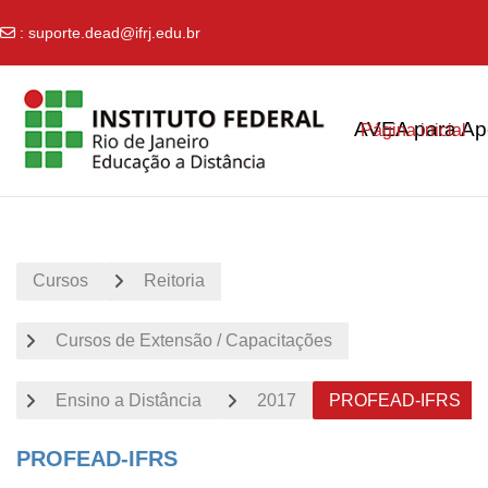
:
suporte.dead@ifrj.edu.br
Ir para o conteúdo principal
AVEA para Apo
Página inicial
Cursos
Reitoria
Cursos de Extensão / Capacitações
Ensino a Distância
2017
PROFEAD-IFRS
PROFEAD-IFRS