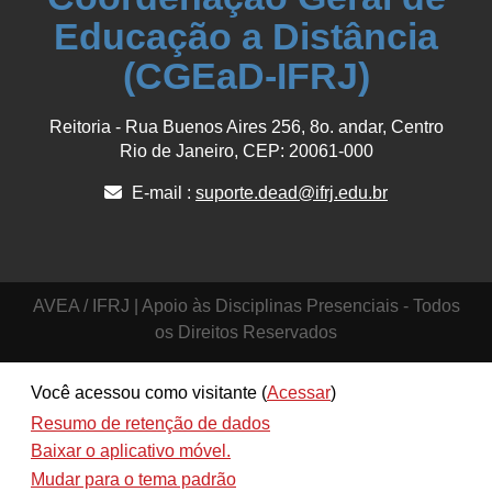
Educação a Distância
(CGEaD-IFRJ)
Reitoria - Rua Buenos Aires 256, 8o. andar, Centro
Rio de Janeiro, CEP: 20061-000
E-mail :
suporte.dead@ifrj.edu.br
AVEA / IFRJ | Apoio às Disciplinas Presenciais - Todos
os Direitos Reservados
Você acessou como visitante (
Acessar
)
Resumo de retenção de dados
Baixar o aplicativo móvel.
Mudar para o tema padrão