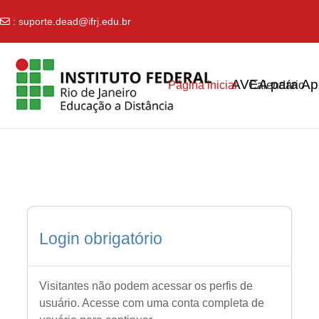
:
suporte.dead@ifrj.edu.br
Ir para o conteúdo principal
AVEA para Apo
Página inicial
Calendário
Login obrigatório
Visitantes não podem acessar os perfis de
usuário. Acesse com uma conta completa de