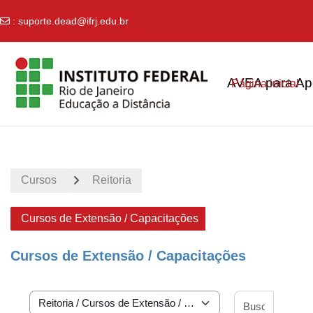
:
suporte.dead@ifrj.edu.br
Ir para o conteúdo principal
AVEA para Apo
Página inicial
Cursos
Reitoria
Cursos de Extensão / Capacitações
Cursos de Extensão / Capacitações
Buscar 
Categorias de Cursos