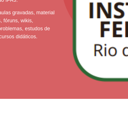
do IFRJ.
ulas gravadas, material
 fóruns, wikis,
s problemas, estudos de
cursos didáticos.