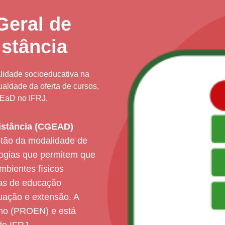
eral de
stância
lidade socioeducativa na
ualdade da oferta de cursos,
 EaD no IFRJ.
istância (CGEAD)
stão da modalidade de
ogias que permitem que
mbientes físicos
das de educação
duação e extensão. A
ino (PROEN) e está