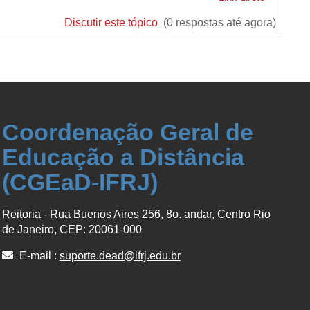
Discutir este tópico
(0 respostas até agora)
Coordenação Geral de
Educação a Distância
(CGEaD-IFRJ)
Reitoria - Rua Buenos Aires 256, 8o. andar, Centro Rio
de Janeiro, CEP: 20061-000
E-mail :
suporte.dead@ifrj.edu.br