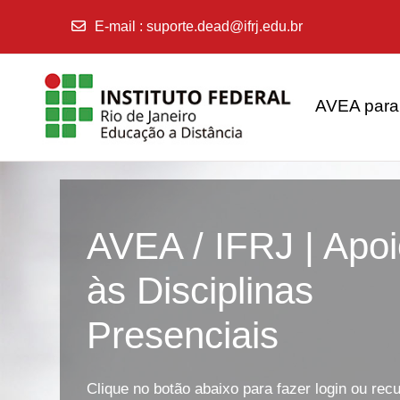
E-mail
:
suporte.dead@ifrj.edu.br
Ir para o conteúdo principal
AVEA para 
AVEA / IFRJ | Apo
às Disciplinas
Presenciais
Clique no botão abaixo para fazer login ou rec