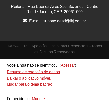
Reitoria - Rua Buenos Aires 256, 8o. andar, Centro
Rio de Janeiro, CEP: 20061-000
E-mail :
suporte.dead@ifrj.edu.br
AVEA / IFRJ | Apoio às Disciplinas Presenciais - Todos
os Direitos Reservados
Você ainda não se identificou. (
Acessar
)
Resumo de retenção de dados
Baixar o aplicativo móvel.
Mudar para o tema padrão
Fornecido por
Moodle