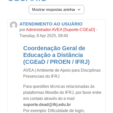
Modo de visualização
ATENDIMENTO AO USUÁRIO
Número de respostas: 0
por
Administrador AVEA [Suporte-CGEaD]
-
Tuesday, 8 Apr 2025, 09:40
Coordenação Geral de
Educação a Distância
(CGEaD / PROEN / IFRJ)
AVEA | Ambiente de Apoio para Disciplinas
Presenciais do IFRJ
Para questões técnicas relacionadas às
plataformas Moodle do IFRJ, por favor entre
em contato através do e-mail
suporte.dead@ifrj.edu.br
Por exemplo: Dificuldade de login,