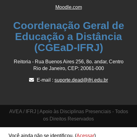
Moodle.com
Coordenação Geral de
Educação a Distância
(CGEaD-IFRJ)
Reitoria - Rua Buenos Aires 256, 8o. andar, Centro
Rio de Janeiro, CEP: 20061-000
E-mail :
suporte.dead@ifrj.edu.br
AVEA / IFRJ | Apoio às Disciplinas Presenciais - Todos
os Direitos Reservados
Você ainda não se identificou. (
Acessar
)