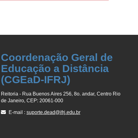
Coordenação Geral de
Educação a Distância
(CGEaD-IFRJ)
Reitoria - Rua Buenos Aires 256, 8o. andar, Centro Rio
de Janeiro, CEP: 20061-000
E-mail :
suporte.dead@ifrj.edu.br