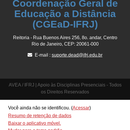
Coordenação Geral de
Educação a Distância
(CGEaD-IFRJ)
Reitoria - Rua Buenos Aires 256, 8o. andar, Centro
Rio de Janeiro, CEP: 20061-000
E-mail :
suporte.dead@ifrj.edu.br
AVEA / IFRJ | Apoio às Disciplinas Presenciais - Todos
os Direitos Reservados
Você ainda não se identificou. (
Acessar
)
Resumo de retenção de dados
Baixar o aplicativo móvel.