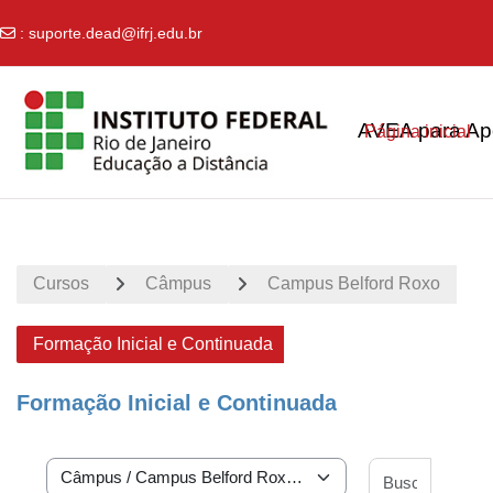
:
suporte.dead@ifrj.edu.br
Ir para o conteúdo principal
AVEA para Apo
Página inicial
Cursos
Câmpus
Campus Belford Roxo
Formação Inicial e Continuada
Formação Inicial e Continuada
Buscar 
Categorias de Cursos