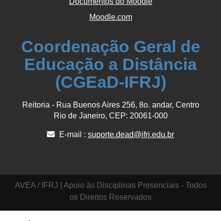
Documentos do Moodle
Moodle.com
Coordenação Geral de
Educação a Distância
(CGEaD-IFRJ)
Reitoria - Rua Buenos Aires 256, 8o. andar, Centro
Rio de Janeiro, CEP: 20061-000
E-mail :
suporte.dead@ifrj.edu.br
AVEA / IFRJ | Apoio às Disciplinas Presenciais - Todos
os Direitos Reservados